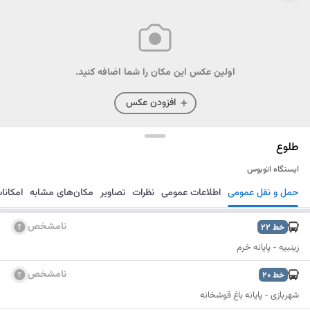
اولین عکس این مکان را شما اضافه کنید.
افزودن عکس
طلوع
ایستگاه اتوبوس
حمل و نقل عمومی
اطلاعات عمومی
نظرات
تصاویر
مکان‌های مشابه
امکانا
مسیریابی
ذخیره
ارسال
نامشخص
خط
22
زینبیه - پایانه خرم
نامشخص
خط
20
شهربازی - پایانه باغ قوشخانه