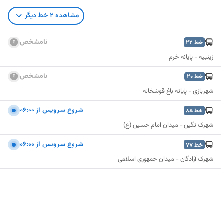
مشاهده
2
خط دیگر
نامشخص
خط
22
زینبیه - پایانه خرم
نامشخص
خط
20
شهربازی - پایانه باغ قوشخانه
شروع سرویس از ۰۶:۰۰
خط
85
شهرک نگین - میدان امام حسین (ع)
شروع سرویس از ۰۶:۰۰
خط
77
شهرک آزادگان - میدان جمهوری اسلامی
نمایش نقشه