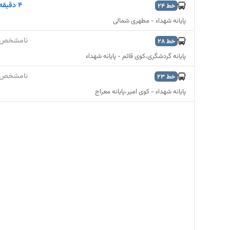
۴ دقیقه
خط
24
پایانه شهداء - مطهری شمالی
نامشخص
خط
28
پایانه گردشگری،کوی قائم - پایانه شهداء
نامشخص
خط
23
پایانه شهداء - کوی امیر،پایانه معراج