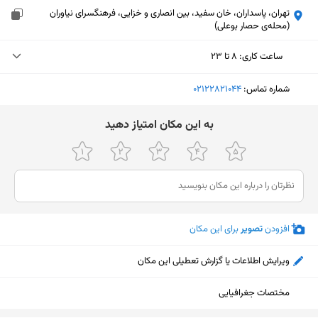
تهران، پاسداران، خان سفید، بین انصاری و خزایی، فرهنگسرای نیاوران
(محله‌ی حصار بوعلی)
ساعت کاری
:
۸ تا ۲۳
چهارشنبه (امروز)
۸ تا ۲۳
شماره تماس:
‎02122821044
پنجشنبه
۸ تا ۲۳
ﺑﻪ اﯾﻦ ﻣﮑﺎن اﻣﺘﯿﺎز دﻫﯿﺪ
جمعه
۸ تا ۲۳
شنبه
۸ تا ۲۳
یکشنبه
۸ تا ۲۳
افزودن
تصویر
برای این مکان
دوشنبه
۸ تا ۲۳
سه‌شنبه
۸ تا ۲۳
ویرایش اطلاعات یا گزارش تعطیلی این مکان
نمایش نقشه
مختصات جغرافیایی