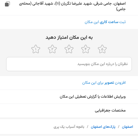
اصفهان، جامی شرقی، شهید علیرضا تگریان (11)، شهید آقاجانی (محله‌ی
جامی)
ثبت
ساعت کاری
این مکان
ﺑﻪ اﯾﻦ ﻣﮑﺎن اﻣﺘﯿﺎز دﻫﯿﺪ
افزودن
تصویر
برای این مکان
ویرایش اطلاعات یا گزارش تعطیلی این مکان
مختصات جغرافیایی
نمایش نقشه
اصفهان
/
پارک‌های اصفهان
/
باغچه آسیاب یک پری