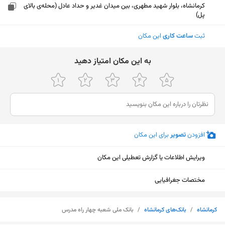
کرمانشاه، بلوار شهید مطهری، بین میدان غدیر و حداد عادل (محله‌ی بالای
پل)
ثبت
ساعت کاری
این مکان
ﺑﻪ اﯾﻦ ﻣﮑﺎن اﻣﺘﯿﺎز دﻫﯿﺪ
افزودن
تصویر
برای این مکان
ویرایش اطلاعات یا گزارش تعطیلی این مکان
مختصات جغرافیایی
نمایش نقشه
کرمانشاه
/
بانک‌های کرمانشاه
/
بانک ملی شعبه چهار راه مدرس