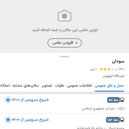
اولین عکس این مکان را شما اضافه کنید.
افزودن عکس
سودان
3/0
1 رای
ایستگاه اتوبوس
حمل و نقل عمومی
اطلاعات عمومی
نظرات
تصاویر
مکان‌های مشابه
امکانا
مسیریابی
ذخیره
ارسال
شروع سرویس از ۰۶:۰۰
خط
57
دارک - میدان جمهوری اسلامی
شروع سرویس از ۰۶:۰۰
خط
152
حصه شمالی - پایانه باغ قوشخانه