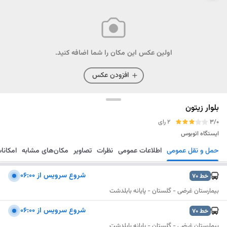
اولین عکس این مکان را شما اضافه کنید.
افزودن عکس
بلوار زیتون
3/0
2 رای
ایستگاه اتوبوس
حمل و نقل عمومی
اطلاعات عمومی
نظرات
تصاویر
مکان‌های مشابه
امکانا
مسیریابی
ذخیره
ارسال
شروع سرویس از ۰۶:۰۰
خط
70
بیمارستان غرضی - گلستان - پایانه بابلدشت
شروع سرویس از ۰۶:۰۰
خط
70
بیمارستان غرضی - گلستان - پایانه بابلدشت