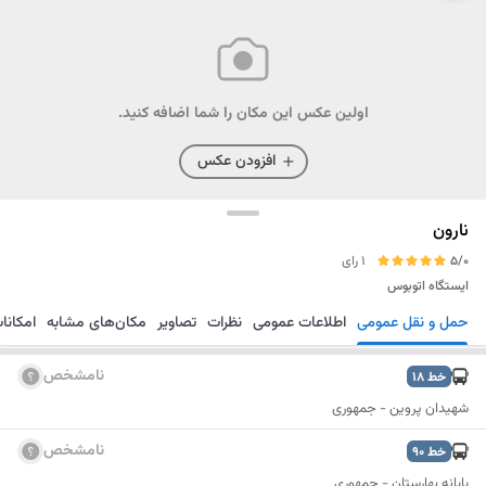
اولین عکس این مکان را شما اضافه کنید.
افزودن عکس
نارون
5/0
1 رای
ایستگاه اتوبوس
حمل و نقل عمومی
اطلاعات عمومی
نظرات
تصاویر
مکان‌های مشابه
امکانا
مسیریابی
ذخیره
ارسال
نامشخص
خط
18
شهیدان پروین - جمهوری
نامشخص
خط
90
پایانه بهارستان - جمهوری