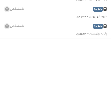
نامشخص
خط
18
شهیدان پروین - جمهوری
نامشخص
خط
90
پایانه بهارستان - جمهوری
نمایش نقشه