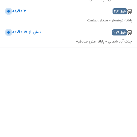
3 دقیقه
خط
281
پایانه کوهسار - میدان صنعت
بيش از 17 دقيقه
خط
279
جنت آباد شمالی - پایانه مترو صادقیه
نمایش نقشه