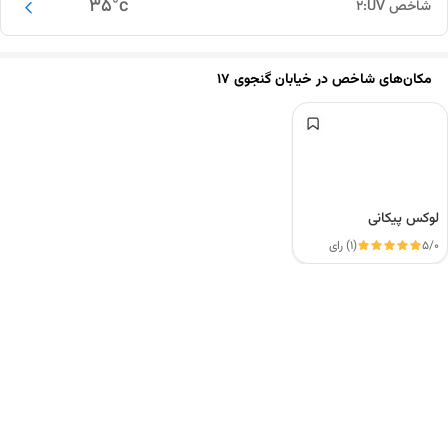
35
°c
شاخص UV:
2
مکان‌های شاخص در
خیابان گنجوی ۱۷
لوکس پیکانی
5/0
(1) رای
این دور و بر