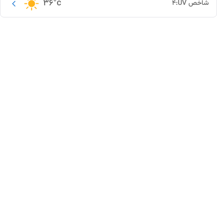
36
°c
شاخص UV:
4
این دور و بر