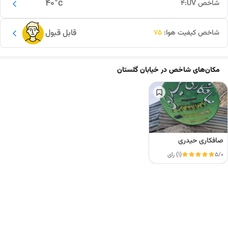
40
°c
شاخص UV:
4
قابل قبول
شاخص کیفیت هوا:
75
مکان‌های شاخص در
خیابان گلستان
صافکاری حیدری
5/0
(1) رای
این دور و بر