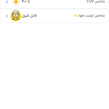
40
°c
شاخص UV:
7
قابل قبول
شاخص کیفیت هوا:
75
این دور و بر