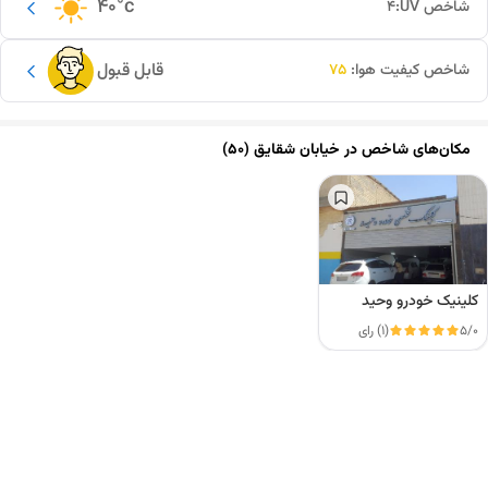
40
°c
شاخص UV:
4
قابل قبول
شاخص کیفیت هوا:
75
مکان‌های شاخص در
خیابان شقایق (۵۰)
کلینیک خودرو وحید
5/0
(1) رای
این دور و بر