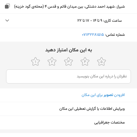
شیراز، شهید احمد دشتکی، بین میدان قائم و قدس 4 (محله‌ی گود خزینه)
ساعت کاری
:
۹ تا ۱۴ - ۱۷ تا ۲۲
یکشنبه (امروز)
۹ تا ۱۴ - ۱۷ تا ۲۲
شماره تماس:
‎07132281515
دوشنبه
۹ تا ۱۴ - ۱۷ تا ۲۲
ﺑﻪ اﯾﻦ ﻣﮑﺎن اﻣﺘﯿﺎز دﻫﯿﺪ
سه‌شنبه
۹ تا ۱۴ - ۱۷ تا ۲۲
چهارشنبه
۹ تا ۱۴ - ۱۷ تا ۲۲
پنجشنبه
۹ تا ۱۴ - ۱۷ تا ۲۲
افزودن
تصویر
برای این مکان
جمعه
ثبت نشده
شنبه
۹ تا ۱۴ - ۱۷ تا ۲۲
ویرایش اطلاعات یا گزارش تعطیلی این مکان
مختصات جغرافیایی
نمایش نقشه