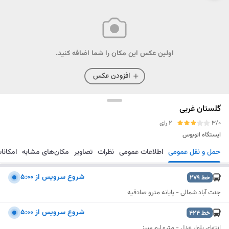
اولین عکس این مکان را شما اضافه کنید.
افزودن عکس
گلستان غربی
3/0
2 رای
ایستگاه اتوبوس
حمل و نقل عمومی
اطلاعات عمومی
نظرات
تصاویر
مکان‌های مشابه
امکانا
مسیریابی
ذخیره
ارسال
شروع سرويس از 5:00
خط
279
جنت آباد شمالی - پایانه مترو صادقیه
شروع سرويس از 5:00
خط
424
انتهای بلوار عدل - مترو ارم سبز