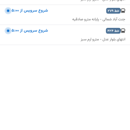
شروع سرويس از 5:00
خط
279
جنت آباد شمالی - پایانه مترو صادقیه
شروع سرويس از 5:00
خط
424
انتهای بلوار عدل - مترو ارم سبز
نمایش نقشه