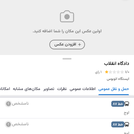
اولین عکس این مکان را شما اضافه کنید.
افزودن عکس
دادگاه انقلاب
1/0
1 رای
ایستگاه اتوبوس
حمل و نقل عمومی
اطلاعات عمومی
نظرات
تصاویر
مکان‌های مشابه
امکانا
مسیریابی
ذخیره
ارسال
نامشخص
خط
87
اوج
نامشخص
خط
87
اوج