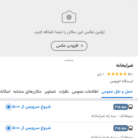
اولین عکس این مکان را شما اضافه کنید.
افزودن عکس
ضرابخانه
5/0
1 رای
ایستگاه اتوبوس
حمل و نقل عمومی
اطلاعات عمومی
نظرات
تصاویر
مکان‌های مشابه
امکانا
مسیریابی
ذخیره
ارسال
شروع سرويس از 5:00
خط
215
سوهانک - سه راه ضرابخانه
شروع سرويس از 5:00
خط
215
سوهانک - سه راه ضرابخانه