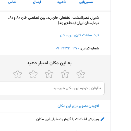
مسیریابی
ذخیره
ارسال
تماس
شیراز، قصرالدشت، لطفعلی خان زند، بین لطفعلی خان 80 و 81،
بیمارستان ایران (محله‌ی زند)
ثبت
ساعت کاری
این مکان
شماره تماس:
‎07132332370
ﺑﻪ اﯾﻦ ﻣﮑﺎن اﻣﺘﯿﺎز دﻫﯿﺪ
افزودن
تصویر
برای این مکان
ویرایش اطلاعات یا گزارش تعطیلی این مکان