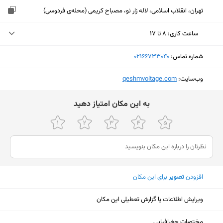
تهران، انقلاب اسلامی، لاله زار نو، مصباح کریمی (محله‌ی فردوسی)
ساعت کاری
:
۸ تا ۱۷
یکشنبه (امروز)
۸ تا ۱۷
شماره تماس:
‎02166733040
دوشنبه
۸ تا ۱۷
وب‌سایت:
‎qeshmvoltage.com
سه‌شنبه
۸ تا ۱۷
ﺑﻪ اﯾﻦ ﻣﮑﺎن اﻣﺘﯿﺎز دﻫﯿﺪ
چهارشنبه
۸ تا ۱۷
پنجشنبه
۸ تا ۱۳
جمعه
ثبت نشده
شنبه
۸ تا ۱۷
افزودن
تصویر
برای این مکان
ویرایش اطلاعات یا گزارش تعطیلی این مکان
نمایش نقشه
مختصات جغرافیایی