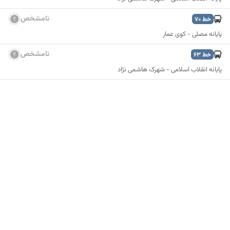
نامشخص
خط
70
پایانه مصلی - کوی عمار
نامشخص
خط
63
پایانه انقلاب اسلامی - شهرک هاشمی نژاد
نمایش نقشه