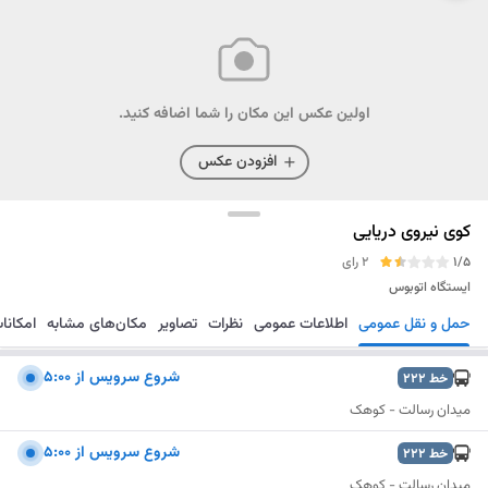
اولین عکس این مکان را شما اضافه کنید.
افزودن عکس
کوی نیروی دریایی
1/5
2 رای
ایستگاه اتوبوس
حمل و نقل عمومی
اطلاعات عمومی
نظرات
تصاویر
مکان‌های مشابه
امکانا
مسیریابی
ذخیره
ارسال
شروع سرويس از 5:00
خط
222
میدان رسالت - کوهک
شروع سرويس از 5:00
خط
222
میدان رسالت - کوهک