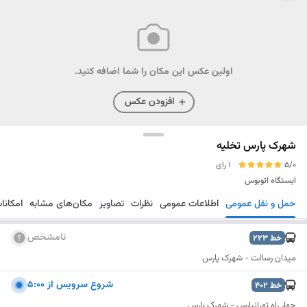
اولین عکس این مکان را شما اضافه کنید.
افزودن عکس
شهرک پارس تخلیه
5/0
1 رای
ایستگاه اتوبوس
حمل و نقل عمومی
اطلاعات عمومی
نظرات
تصاویر
مکان‌های مشابه
امکانا
مسیریابی
ذخیره
ارسال
نامشخص
خط
223
میدان رسالت - شهرک پارس
شروع سرويس از 5:00
خط
402
چهار راه تهرانپارس - شهرک پارس