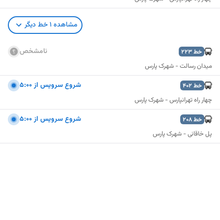
مشاهده
1
خط دیگر
نامشخص
خط
223
میدان رسالت - شهرک پارس
شروع سرويس از 5:00
خط
402
چهار راه تهرانپارس - شهرک پارس
شروع سرويس از 5:00
خط
208
پل خاقانی - شهرک پارس
نمایش نقشه