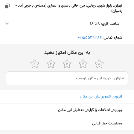
تهران، بلوار شهید رجایی، بین خانی باصری و انصاری (محله‌ی یاخجی آباد -
رضوان)
ساعت کاری
:
۸ تا ۱۸
دوشنبه (امروز)
۸ تا ۱۸
شماره تماس:
‎02155539384
سه‌شنبه
۸ تا ۱۹
ﺑﻪ اﯾﻦ ﻣﮑﺎن اﻣﺘﯿﺎز دﻫﯿﺪ
چهارشنبه
۸ تا ۱۸
پنجشنبه
۸ تا ۱۴
جمعه
تعطیل
افزودن
تصویر
برای این مکان
شنبه
۸ تا ۱۸
یکشنبه
۸ تا ۱۸
ویرایش اطلاعات یا گزارش تعطیلی این مکان
نمایش نقشه
مختصات جغرافیایی