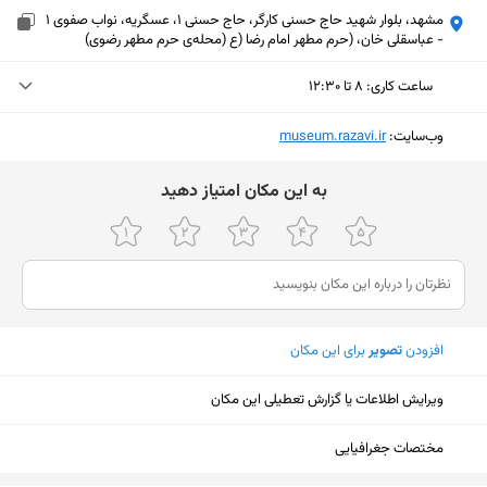
مشهد، بلوار شهید حاج حسنی کارگر، حاج حسنی 1، عسگریه، نواب صفوی 1
- عباسقلی خان، (حرم مطهر امام رضا (ع (محله‌ی حرم مطهر رضوی)
ساعت کاری
:
۸ تا ۱۲:۳۰
چهارشنبه (امروز)
۸ تا ۱۲:۳۰
وب‌سایت:
‎museum.razavi.ir
پنجشنبه
۸ تا ۱۱:۳۰
ﺑﻪ اﯾﻦ ﻣﮑﺎن اﻣﺘﯿﺎز دﻫﯿﺪ
جمعه
تعطیل
شنبه
۸ تا ۱۲:۳۰
یکشنبه
۸ تا ۱۲:۳۰
افزودن
تصویر
برای این مکان
دوشنبه
۸ تا ۱۲:۳۰
سه‌شنبه
۸ تا ۱۲:۳۰
ویرایش اطلاعات یا گزارش تعطیلی این مکان
نمایش نقشه
مختصات جغرافیایی