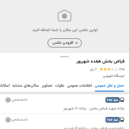
اولین عکس این مکان را شما اضافه کنید.
افزودن عکس
فیاض بخش هفده شهریور
2/5
2 رای
ایستگاه اتوبوس
حمل و نقل عمومی
اطلاعات عمومی
نظرات
تصاویر
مکان‌های مشابه
امکانا
مسیریابی
ذخیره
ارسال
نامشخص
خط
256
پایانه شهید فیاض بخش - پایانه 17 شهریور
نامشخص
خط
256
پایانه شهید فیاض بخش - پایانه 17 شهریور