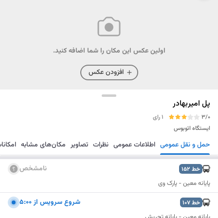
اولین عکس این مکان را شما اضافه کنید.
افزودن عکس
پل امیربهادر
3/0
1 رای
ایستگاه اتوبوس
حمل و نقل عمومی
اطلاعات عمومی
نظرات
تصاویر
مکان‌های مشابه
امکانا
مسیریابی
ذخیره
ارسال
نامشخص
خط
152
پایانه معین - پارک وی
شروع سرويس از 5:00
خط
107
پایانه معین - پایانه تجریش