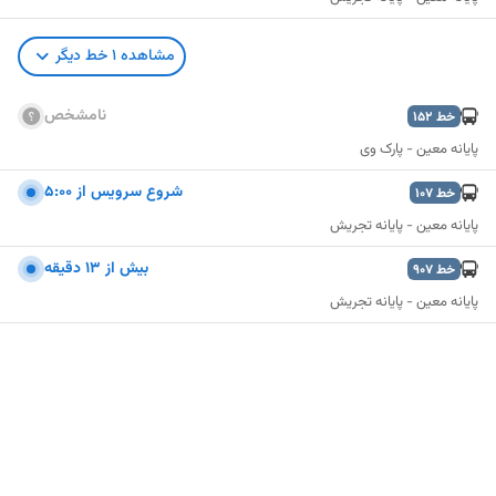
مشاهده
1
خط دیگر
نامشخص
خط
152
پایانه معین - پارک وی
شروع سرويس از 5:00
خط
107
پایانه معین - پایانه تجریش
بيش از 13 دقيقه
خط
907
پایانه معین - پایانه تجریش
نمایش نقشه