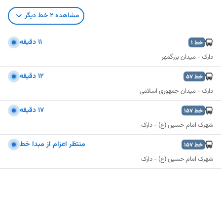
مشاهده
2
خط دیگر
۱۱ دقیقه
خط
1
دارک - میدان بزرگمهر
۱۲ دقیقه
خط
57
دارک - میدان جمهوری اسلامی
۱٧ دقیقه
خط
157
شهرک امام حسین (ع) - دارک
منتظر اعزام از مبدا خط
خط
157
شهرک امام حسین (ع) - دارک
نمایش نقشه