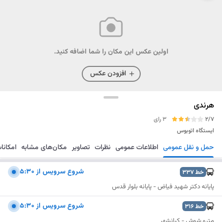
اولین عکس این مکان را شما اضافه کنید.
افزودن عکس
هرندی
2/7
3 رای
ایستگاه اتوبوس
حمل و نقل عمومی
اطلاعات عمومی
نظرات
تصاویر
مکان‌های مشابه
امکانا
مسیریابی
ذخیره
ارسال
شروع سرويس از 5:30
خط
337
پایانه دکتر شهید فیاض - پایانه بلوار قدس
شروع سرويس از 5:30
خط
316
مترو شوش - کیانشهر