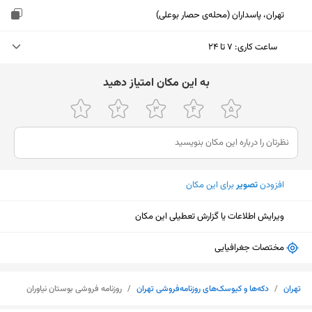
تهران، پاسداران (محله‌ی حصار بوعلی)
ساعت کاری
:
۷ تا ۲۴
چهارشنبه (امروز)
۷ تا ۲۴
ﺑﻪ اﯾﻦ ﻣﮑﺎن اﻣﺘﯿﺎز دﻫﯿﺪ
پنجشنبه
۷ تا ۲۴
جمعه
۷ تا ۲۴
شنبه
۷ تا ۲۴
افزودن
تصویر
برای این مکان
یکشنبه
۷ تا ۲۴
ویرایش اطلاعات یا گزارش تعطیلی این مکان
دوشنبه
۷ تا ۲۴
سه‌شنبه
۷ تا ۲۴
مختصات جغرافیایی
نمایش نقشه
تهران
/
دکه‌ها و کیوسک‌های روزنامه‌فروشی تهران
/
روزنامه فروشی بوستان نیاوران