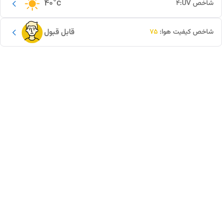
40
°c
شاخص UV:
4
قابل قبول
شاخص کیفیت هوا:
75
این دور و بر