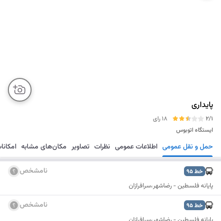
پایداری
2/1
18 رای
ایستگاه اتوبوس
حمل و نقل عمومی
اطلاعات عمومی
نظرات
تصاویر
مکان‌های مشابه
امکانا
مسیریابی
ذخیره
ارسال
نامشخص
خط
95
پایانه فلسطین - رضاشهر،سرافرازان
نامشخص
خط
95
پایانه فلسطین - رضاشهر،سرافرازان