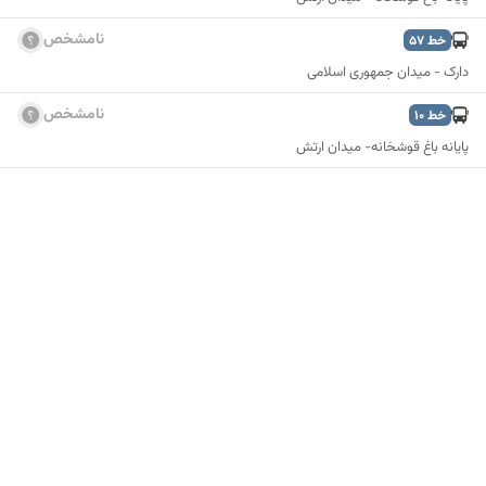
نامشخص
خط
57
دارک - میدان جمهوری اسلامی
نامشخص
خط
10
پایانه باغ قوشخانه- میدان ارتش
نمایش نقشه