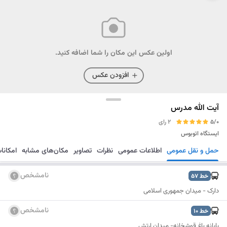
اولین عکس این مکان را شما اضافه کنید.
افزودن عکس
آیت الله مدرس
5/0
2 رای
ایستگاه اتوبوس
حمل و نقل عمومی
اطلاعات عمومی
نظرات
تصاویر
مکان‌های مشابه
امکانا
مسیریابی
ذخیره
ارسال
نامشخص
خط
57
دارک - میدان جمهوری اسلامی
نامشخص
خط
10
پایانه باغ قوشخانه- میدان ارتش