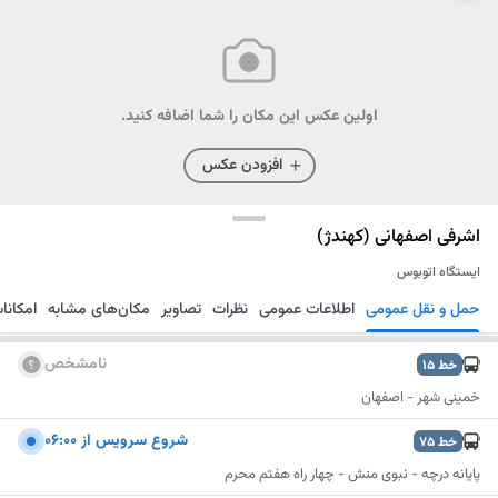
اولین عکس این مکان را شما اضافه کنید.
افزودن عکس
اشرفی اصفهانی (کهندژ)
ایستگاه اتوبوس
حمل و نقل عمومی
اطلاعات عمومی
نظرات
تصاویر
مکان‌های مشابه
امکانا
مسیریابی
ذخیره
ارسال
نامشخص
خط
15
خمینی شهر - اصفهان
شروع سرویس از ۰۶:۰۰
خط
75
پایانه درچه - نبوی منش - چهار راه هفتم محرم