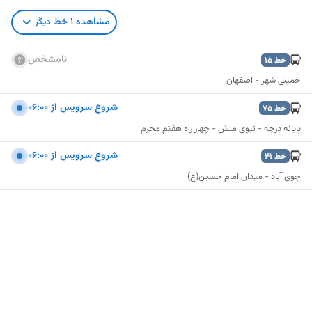
مشاهده
1
خط دیگر
نامشخص
خط
15
خمینی شهر - اصفهان
شروع سرویس از ۰۶:۰۰
خط
75
پایانه درچه - نبوی منش - چهار راه هفتم محرم
شروع سرویس از ۰۶:۰۰
خط
41
جوی آباد - میدان امام حسین(ع)
نمایش نقشه