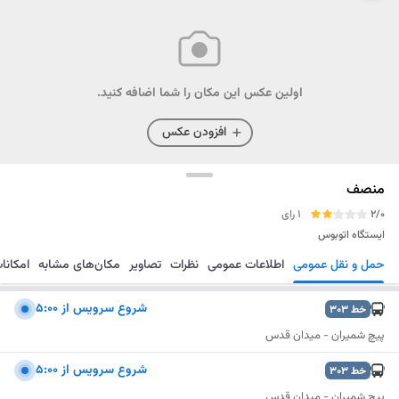
اولین عکس این مکان را شما اضافه کنید.
افزودن عکس
منصف
2/0
1 رای
ایستگاه اتوبوس
حمل و نقل عمومی
اطلاعات عمومی
نظرات
تصاویر
مکان‌های مشابه
امکانا
مسیریابی
ذخیره
ارسال
شروع سرويس از 5:00
خط
303
پیچ شمیران - میدان قدس
شروع سرويس از 5:00
خط
303
پیچ شمیران - میدان قدس