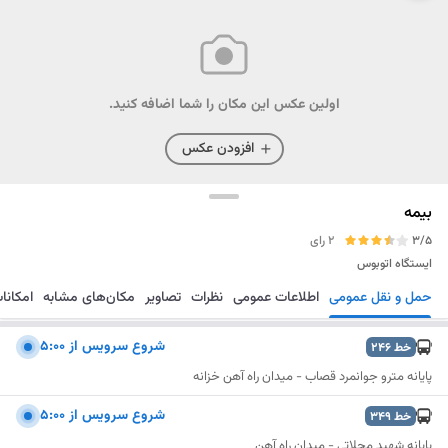
اولین عکس این مکان را شما اضافه کنید.
افزودن عکس
بیمه
3/5
2 رای
ایستگاه اتوبوس
حمل و نقل عمومی
اطلاعات عمومی
نظرات
تصاویر
مکان‌های مشابه
امکانا
مسیریابی
ذخیره
ارسال
شروع سرويس از 5:00
خط
246
پایانه مترو جوانمرد قصاب - میدان راه آهن خزانه
شروع سرويس از 5:00
خط
349
پایانه شهید محلاتی - میدان راه آهن