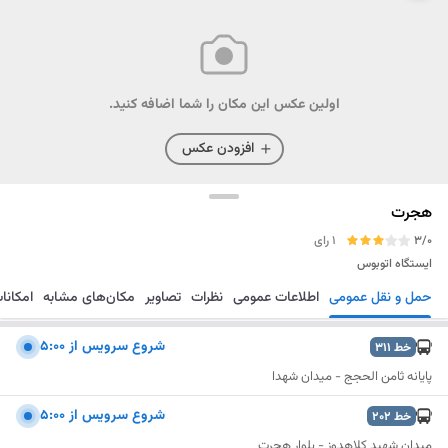
اولین عکس این مکان را شما اضافه کنید.
افزودن عکس
هجرت
3/0
1 رای
ایستگاه اتوبوس
حمل و نقل عمومی
اطلاعات عمومی
نظرات
تصاویر
مکان‌های مشابه
امکانا
مسیریابی
ذخیره
ارسال
شروع سرويس از 5:00
خط
311
پایانه ثامن الحجج - میدان شهدا
شروع سرويس از 5:00
خط
202
میدان شهید کلاهدوز - بلوار هجرت