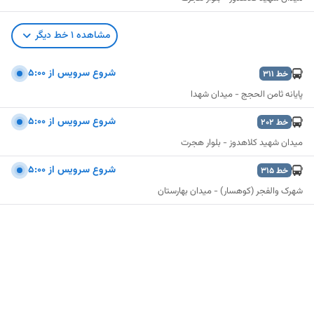
مشاهده
1
خط دیگر
شروع سرويس از 5:00
خط
311
پایانه ثامن الحجج - میدان شهدا
شروع سرويس از 5:00
خط
202
میدان شهید کلاهدوز - بلوار هجرت
شروع سرويس از 5:00
خط
315
شهرک والفجر (کوهسار) - میدان بهارستان
نمایش نقشه