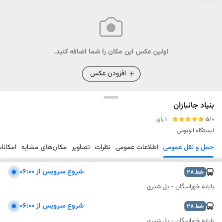
اولین عکس این مکان را شما اضافه کنید.
افزودن عکس
بنیاد جانبازان
5/0
1 رای
ایستگاه اتوبوس
حمل و نقل عمومی
اطلاعات عمومی
نظرات
تصاویر
مکان‌های مشابه
امکانا
مسیریابی
ذخیره
ارسال
شروع سرویس از ۰۶:۰۰
خط
28
پایانه خوراسگان - پل شیری
شروع سرویس از ۰۶:۰۰
خط
28
پایانه خوراسگان - پل شیری