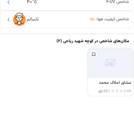
40
°c
شاخص UV:
4
ناسالم
شاخص کیفیت هوا:
150
مکان‌های شاخص در
کوچه شهید ریاحی (۲)
مشاور املاک محمد
0/0
(0) رای
این دور و بر