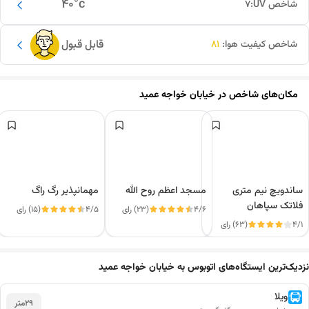
40
°c
شاخص UV:
7
قابل قبول
شاخص کیفیت هوا:
81
مکان‌های شاخص در
خیابان خواجه عمید
ساندویچ نیم متری
مسجد اعظم روح الله
مهمانپذیر رگ راگ
فلاتک سپاهان
4/6
(23) رای
4/5
(15) رای
4/1
(63) رای
این دور و بر
نزدیک‌ترین ایستگاه‌های اتوبوس به خیابان خواجه عمید
ویلا
29
متر