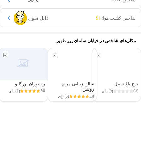
قابل قبول
شاخص کیفیت هوا:
91
مکان‌های شاخص در
خیابان سلمان پور ظهیر
برج باغ سنبل
سالن زیبایی مریم
رستوران اورگانو
روشن
0/0
(0) رای
5/0
(1) رای
5/0
(5) رای
این دور و بر