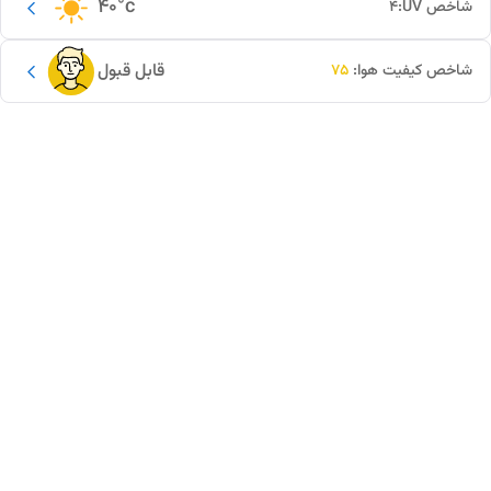
40
°c
شاخص UV:
4
قابل قبول
شاخص کیفیت هوا:
75
این دور و بر