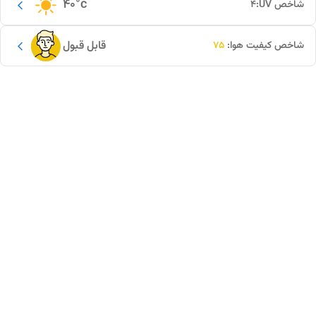
40
°c
شاخص UV:
4
قابل قبول
شاخص کیفیت هوا:
75
این دور و بر