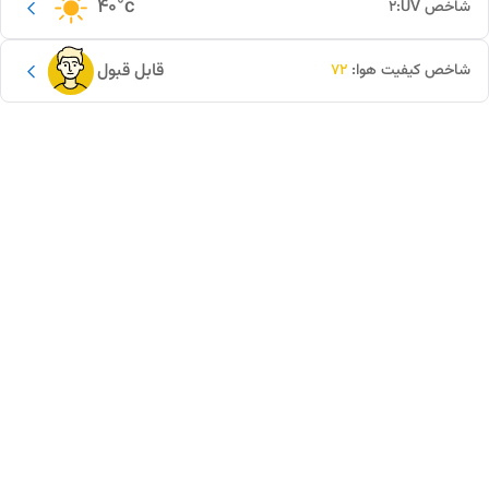
40
°c
شاخص UV:
2
قابل قبول
شاخص کیفیت هوا:
72
این دور و بر