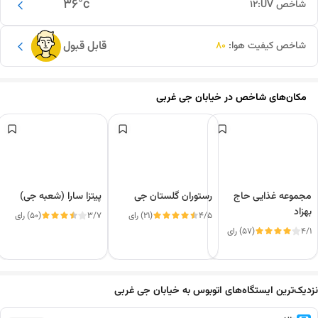
36
°c
شاخص UV:
12
قابل قبول
شاخص کیفیت هوا:
80
مکان‌های شاخص در
خیابان جی غربی
مجموعه غذایی حاج
رستوران گلستان جی
پیتزا سارا (شعبه جی)
بهزاد
4/5
(21) رای
3/7
(50) رای
4/1
(57) رای
این دور و بر
نزدیک‌ترین ایستگاه‌های اتوبوس به خیابان جی غربی