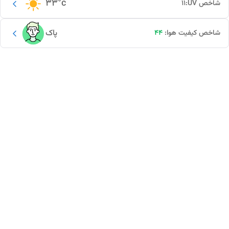
33
°c
شاخص UV:
11
پاک
شاخص کیفیت هوا:
44
این دور و بر