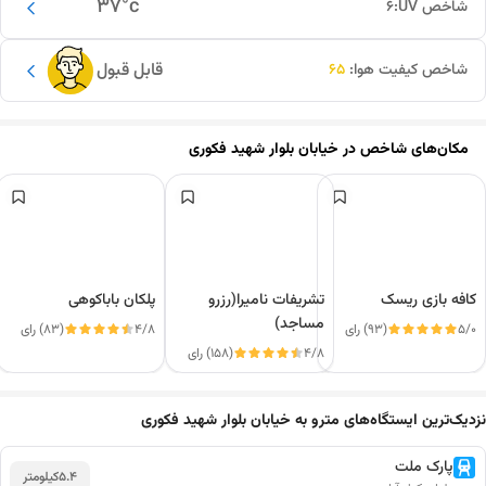
37
°c
شاخص UV:
6
قابل قبول
شاخص کیفیت هوا:
65
مکان‌های شاخص در
خیابان بلوار شهید فکوری
کافه بازی ریسک
تشریفات نامیرا(رزرو
پلکان باباکوهی
مساجد)
5/0
(93) رای
4/8
(83) رای
4/8
(158) رای
این دور و بر
نزدیک‌ترین ایستگاه‌های مترو به خیابان بلوار شهید فکوری
پارک ملت
5.4
کیلومتر