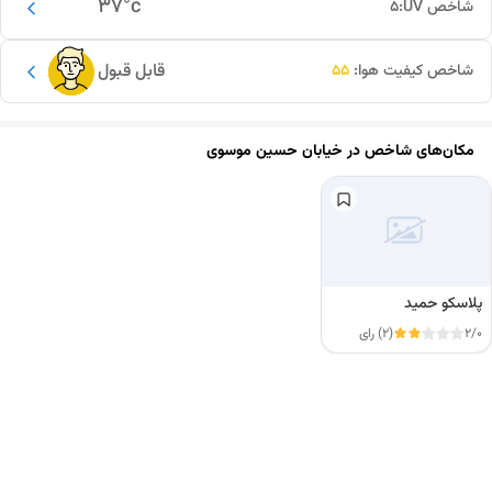
37
°c
شاخص UV:
5
قابل قبول
شاخص کیفیت هوا:
55
مکان‌های شاخص در
خیابان حسین موسوی
پلاسکو حمید
2/0
(2) رای
این دور و بر